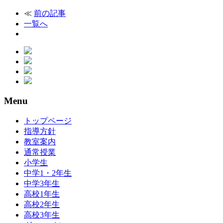
≪
前の記事
一覧へ
Menu
トップページ
指導方針
教室案内
通常授業
小学生
中学1・2年生
中学3年生
高校1年生
高校2年生
高校3年生