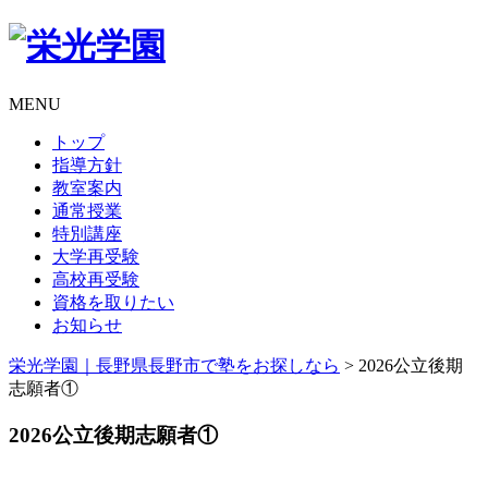
MENU
トップ
指導方針
教室案内
通常授業
特別講座
大学再受験
高校再受験
資格を取りたい
お知らせ
栄光学園｜長野県長野市で塾をお探しなら
>
2026公立後期
志願者①
2026公立後期志願者①