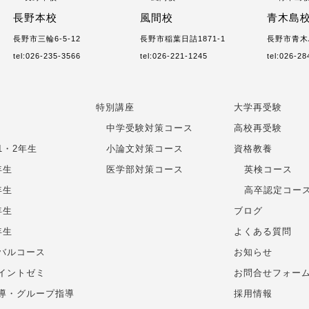
長野本校
風間校
青木島
長野市三輪6-5-12
長野市稲葉日詰1871-1
長野市青木島
tel:026-235-3566
tel:026-221-1245
tel:026-2
特別講座
大学再受験
中学受験対策コース
高校再受験
1・2年生
小論文対策コース
資格教養
年生
医学部対策コース
英検コース
年生
高卒認定コー
年生
ブログ
年生
よくある質問
バルコース
お知らせ
イントゼミ
お問合せフォー
導・グループ指導
採用情報