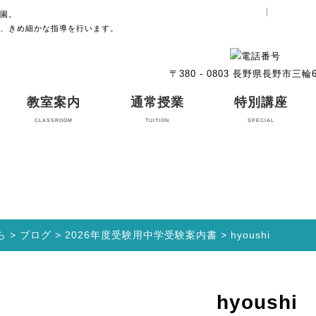
お知らせ
園。
、きめ細かな指導を行います。
〒380 - 0803 長野県長野市三輪6-
教室案内
通常授業
特別講座
CLASSROOM
TUITION
SPECIAL
ら
>
ブログ
>
2026年度受験用中学受験案内書
>
hyoushi
hyoushi