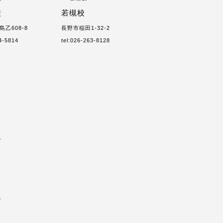
校
若槻校
乙608-8
長野市稲田1-32-2
84-5814
tel:026-263-8128
ス
ム