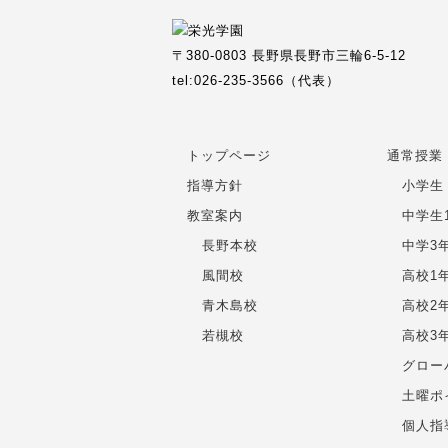
〒380-0803 長野県長野市三輪6-5-12
tel:026-235-3566（代表）
トップページ
通常授業
指導方針
小学生
教室案内
中学生
長野本校
中学3
風間校
高校1
青木島校
高校2
若槻校
高校3
グロー
土曜ポ
個人指