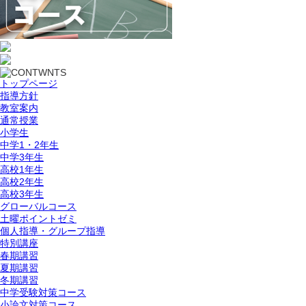
トップページ
指導方針
教室案内
通常授業
小学生
中学1・2年生
中学3年生
高校1年生
高校2年生
高校3年生
グローバルコース
土曜ポイントゼミ
個人指導・グループ指導
特別講座
春期講習
夏期講習
冬期講習
中学受験対策コース
小論文対策コース