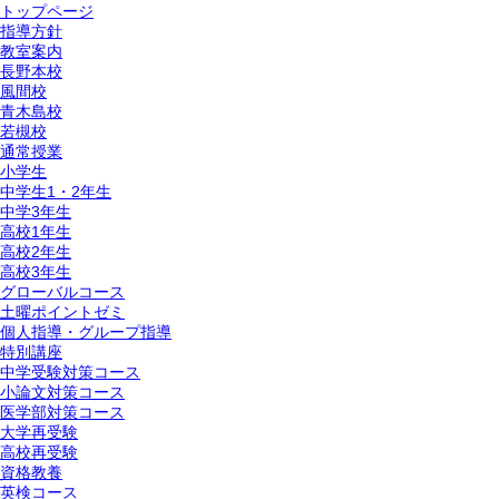
トップページ
指導方針
教室案内
長野本校
風間校
青木島校
若槻校
通常授業
小学生
中学生1・2年生
中学3年生
高校1年生
高校2年生
高校3年生
グローバルコース
土曜ポイントゼミ
個人指導・グループ指導
特別講座
中学受験対策コース
小論文対策コース
医学部対策コース
大学再受験
高校再受験
資格教養
英検コース