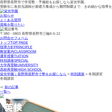
長野県長野市で学習塾・予備校をお探しなら栄光学園。
受験生に各担当講師が基礎力養成から難問制覇まで、きめ細かな指導を
お知らせ
よくある質問
資格を取りたい
〒380 - 0803 長野県長野市三輪6-5-12
お問合せフォーム
トップ
TOP PAGE
指導方針
PRINCIPLE
教室案内
CLASSROOM
通常授業
TUITION
特別講座
SPECIAL
大学再受験
UNIVERSITY
高校再受験
HIGH SCHOOL
栄光学園｜長野県長野市で塾をお探しなら
>
特別講座
>
冬期講習
冬期講習
≪
前の記事
一覧へ