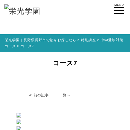
MENU
栄光学園｜長野県長野市で塾をお探しなら
>
特別講座
>
中学受験対策
コース
>
コース7
コース7
≪
前の記事
一覧へ