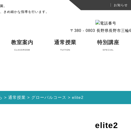
お知らせ
園。
、きめ細かな指導を行います。
〒380 - 0803 長野県長野市三輪6-
教室案内
通常授業
特別講座
CLASSROOM
TUITION
SPECIAL
ら
>
通常授業
>
グローバルコース
>
elite2
elite2