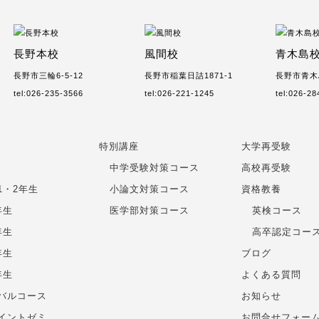
長野本校
風間校
青木島
長野市三輪6-5-12
長野市稲葉日詰1871-1
長野市青木島
tel:026-235-3566
tel:026-221-1245
tel:026-2
特別講座
大学再受験
中学受験対策コース
高校再受験
1・2年生
小論文対策コース
資格教養
年生
医学部対策コース
英検コース
年生
高卒認定コー
年生
ブログ
年生
よくある質問
バルコース
お知らせ
イントゼミ
お問合せフォー