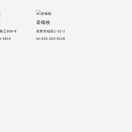
校
若槻校
乙608-8
長野市稲田1-32-2
84-5814
tel:026-263-8128
ス
ム