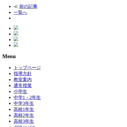
≪
前の記事
一覧へ
Menu
トップページ
指導方針
教室案内
通常授業
小学生
中学1・2年生
中学3年生
高校1年生
高校2年生
高校3年生