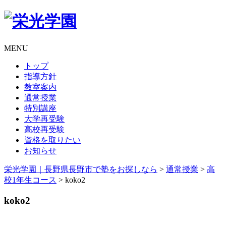
MENU
トップ
指導方針
教室案内
通常授業
特別講座
大学再受験
高校再受験
資格を取りたい
お知らせ
栄光学園｜長野県長野市で塾をお探しなら
>
通常授業
>
高
校1年生コース
>
koko2
koko2