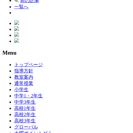
≪
前の記事
一覧へ
Menu
トップページ
指導方針
教室案内
通常授業
小学生
中学1・2年生
中学3年生
高校1年生
高校2年生
高校3年生
グローバル