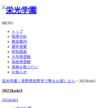
MENU
トップ
指導方針
教室案内
通常授業
特別講座
大学再受験
高校再受験
資格を取りたい
お知らせ
栄光学園｜長野県長野市で塾をお探しなら
>
2022koki1
2022koki1
2022koki1