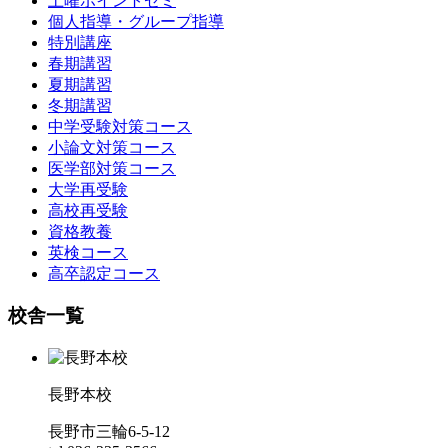
土曜ポイントゼミ
個人指導・グループ指導
特別講座
春期講習
夏期講習
冬期講習
中学受験対策コース
小論文対策コース
医学部対策コース
大学再受験
高校再受験
資格教養
英検コース
高卒認定コース
校舎一覧
長野本校
長野市三輪6-5-12