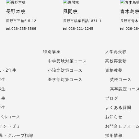
長野本校
風間校
青木島
長野市三輪6-5-12
長野市稲葉日詰1871-1
長野市青木島
tel:026-235-3566
tel:026-221-1245
tel:026-2
特別講座
大学再受験
中学受験対策コース
高校再受験
1・2年生
小論文対策コース
資格教養
年生
医学部対策コース
英検コース
年生
高卒認定コー
年生
ブログ
年生
よくある質問
バルコース
お知らせ
イントゼミ
お問合せフォー
導・グループ指導
採用情報