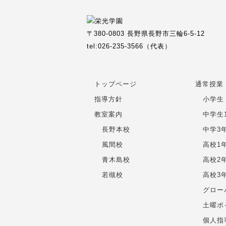
〒380-0803 長野県長野市三輪6-5-12
tel:026-235-3566（代表）
トップページ
通常授業
指導方針
小学生
教室案内
中学生
長野本校
中学3
風間校
高校1
青木島校
高校2
若槻校
高校3
グロー
土曜ポ
個人指