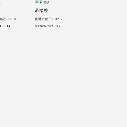
校
若槻校
乙608-8
長野市稲田1-32-2
84-5814
tel:026-263-8128
ス
ム