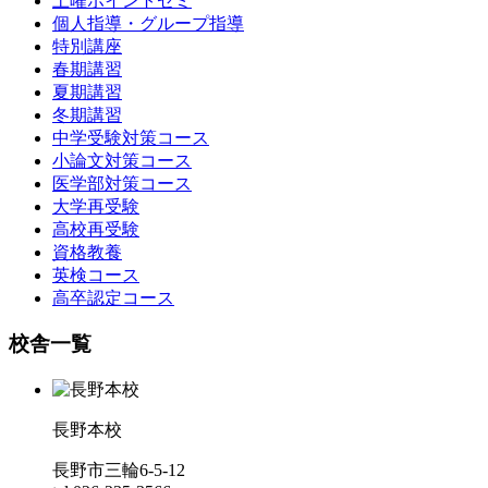
土曜ポイントゼミ
個人指導・グループ指導
特別講座
春期講習
夏期講習
冬期講習
中学受験対策コース
小論文対策コース
医学部対策コース
大学再受験
高校再受験
資格教養
英検コース
高卒認定コース
校舎一覧
長野本校
長野市三輪6-5-12