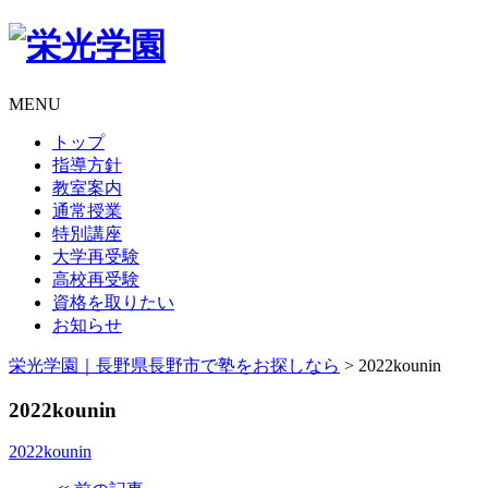
MENU
トップ
指導方針
教室案内
通常授業
特別講座
大学再受験
高校再受験
資格を取りたい
お知らせ
栄光学園｜長野県長野市で塾をお探しなら
>
2022kounin
2022kounin
2022kounin