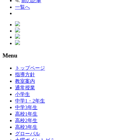
≪
前の記事
一覧へ
Menu
トップページ
指導方針
教室案内
通常授業
小学生
中学1・2年生
中学3年生
高校1年生
高校2年生
高校3年生
グローバル