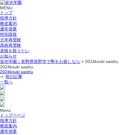
MENU
トップ
指導方針
教室案内
通常授業
特別講座
大学再受験
高校再受験
資格を取りたい
お知らせ
栄光学園｜長野県長野市で塾をお探しなら
>
2024kouki saishu
2024kouki saishu
2024kouki saishu
≪
前の記事
一覧へ
Menu
トップページ
指導方針
教室案内
通常授業