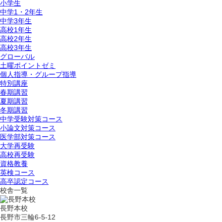
小学生
中学1・2年生
中学3年生
高校1年生
高校2年生
高校3年生
グローバル
土曜ポイントゼミ
個人指導・グループ指導
特別講座
春期講習
夏期講習
冬期講習
中学受験対策コース
小論文対策コース
医学部対策コース
大学再受験
高校再受験
資格教養
英検コース
高卒認定コース
校舎一覧
長野本校
長野市三輪6-5-12