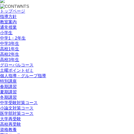
トップページ
指導方針
教室案内
通常授業
小学生
中学1・2年生
中学3年生
高校1年生
高校2年生
高校3年生
グローバルコース
土曜ポイントゼミ
個人指導・グループ指導
特別講座
春期講習
夏期講習
冬期講習
中学受験対策コース
小論文対策コース
医学部対策コース
大学再受験
高校再受験
資格教養