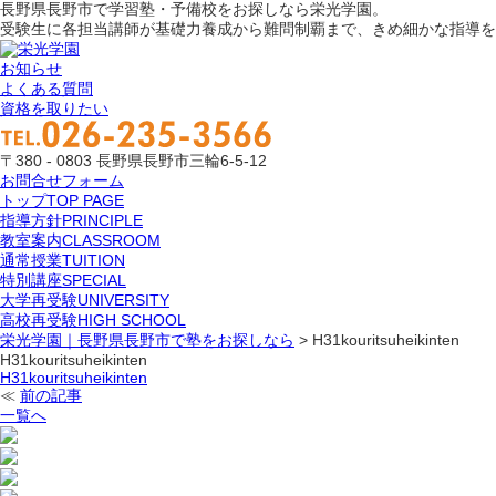
長野県長野市で学習塾・予備校をお探しなら栄光学園。
受験生に各担当講師が基礎力養成から難問制覇まで、きめ細かな指導を
お知らせ
よくある質問
資格を取りたい
〒380 - 0803 長野県長野市三輪6-5-12
お問合せフォーム
トップ
TOP PAGE
指導方針
PRINCIPLE
教室案内
CLASSROOM
通常授業
TUITION
特別講座
SPECIAL
大学再受験
UNIVERSITY
高校再受験
HIGH SCHOOL
栄光学園｜長野県長野市で塾をお探しなら
>
H31kouritsuheikinten
H31kouritsuheikinten
H31kouritsuheikinten
≪
前の記事
一覧へ