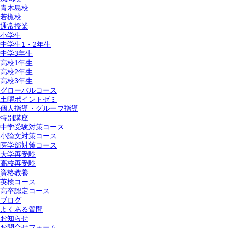
青木島校
若槻校
通常授業
小学生
中学生1・2年生
中学3年生
高校1年生
高校2年生
高校3年生
グローバルコース
土曜ポイントゼミ
個人指導・グループ指導
特別講座
中学受験対策コース
小論文対策コース
医学部対策コース
大学再受験
高校再受験
資格教養
英検コース
高卒認定コース
ブログ
よくある質問
お知らせ
お問合せフォーム